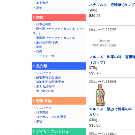
加工食品
ハナマルキ 赤味噌 (カップ
菓子
500g
S$6.46
肉類
日本産牛肉
豪州産ブラックアンガス牛肉（リベ
商品コード: 542203
リナ）
米国産ブラックアンガス牛肉
豪州産牛肉/羊肉
豚肉
鶏肉
ミートデリカ
マルコメ 料亭の味 有機
（カップ）
魚介類
375g
シンパック
S$5.75
築地中島水産 生魚
商品コード: 533868
築地中島水産 塩干物
加工食品/珍味
練り物その他
野菜/果物
シンパック
マルコメ 液みそ料亭の味
日本野菜
入り）
ローカル・その他野菜
430g
果物
S$5.85
デイリーフレッシュ
商品コード: 543614