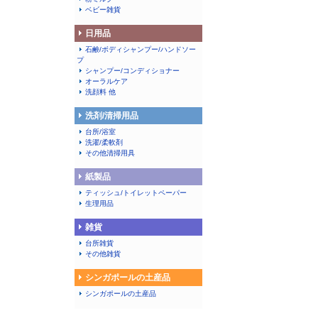
ベビー雑貨
日用品
石鹸/ボディシャンプー/ハンドソー
プ
シャンプー/コンディショナー
オーラルケア
洗顔料 他
洗剤/清掃用品
台所/浴室
洗濯/柔軟剤
その他清掃用具
紙製品
ティッシュ/トイレットペーパー
生理用品
雑貨
台所雑貨
その他雑貨
シンガポールの土産品
シンガポールの土産品