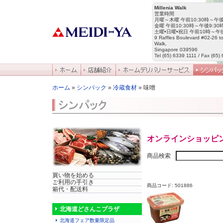
Millenia Walk
営業時間
月曜～木曜 午前10:30時～午後
金曜 午前10:30時～午後9:30
土曜•日曜•祝日 午前10時～午後
9 Raffles Boulevard #02-26 to
Walk,
Singapore 039596
Tel (65) 6339 1111 / Fax (65)
ホーム
»
シンパック
»
冷蔵食材
» 味噌
オンラインショッピ
商品検索
買い物を始める
ご利用の手引き
商品コード: 501886
箱代・配送料
北海道どさんこプラザ
北海道フェア数量限定品