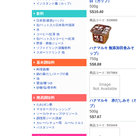
白（カップ）
インスタント麺（カップ）
500g
S$10.40
飲料
商品コード: 529990
日本茶/麦茶(パック)
缶/ペット入り日本茶/中国茶
水
コーヒー/紅茶 他
缶/ペット入りコーヒー/紅茶
野菜・果物ジュース
ハナマルキ 無添加田舎みそ
ソフトドリンク/炭酸飲料
スポーツドリンク 他
ップ）
750g
基本調味料
S$8.88
料理酒/酢
商品コード: 507984
鍋の素/だし/スープの素
油
醤油/麺つゆ
砂糖/塩/香辛料
簡易調味料
ハナマルキ 赤だしみそ（
たれ/ポン酢
プ）
マヨネーズ/ドレッシング
500g
ソース/ケチャップ/チリソース
S$7.67
調理用ソース/具材
カレー/シチュー用 ルー/レトルト
商品コード: 503444
パスタソース