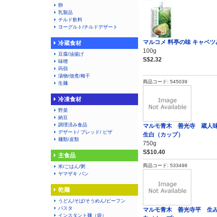
卵
乳製品
チルド飲料
ヨーグルト/チルドデザート
マルコメ 料亭の味 キャベツ
冷蔵食材
100g
豆腐/油揚げ
S$2.32
味噌
蒟蒻
漬物/佃煮/梅干
商品コード: 545039
生麺
冷凍食材
野菜
納豆
調理済み食品
マルモ青木 善光寺 蔵
デザート/ ブレッド/ ピザ
生白（カップ）
麺類/皮類
750g
S$10.40
主食品
商品コード: 533498
米/ごはん/粥
ヤマザキ パン
乾麺
うどん/そば/そうめん/ビーフン
パスタ
マルモ青木 善光寺平 
インスタント麺（袋）