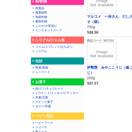
粉/乾物
粉製品
製菓材料
マルコメ 一休さん だし
海産乾物
農産乾物
そ（袋）
ふりかけ/茶漬け
750g
インスタントスープ
S$6.56
シリアル/ジャム他
商品コード: 507252
ジャム/スプレッド/はちみつ
シリアル
缶詰
伊勢惣 みやここうじ（板
野菜/果物
シーフード
じ）
200g
お菓子
S$7.57
飴/グミ/チョコレート
ビスケット/クッキー/クラッカー
米菓/豆菓
スナック菓子
ゼリー/羊羹
ベビー用品
ベビーフード
ジュース
粉ミルク