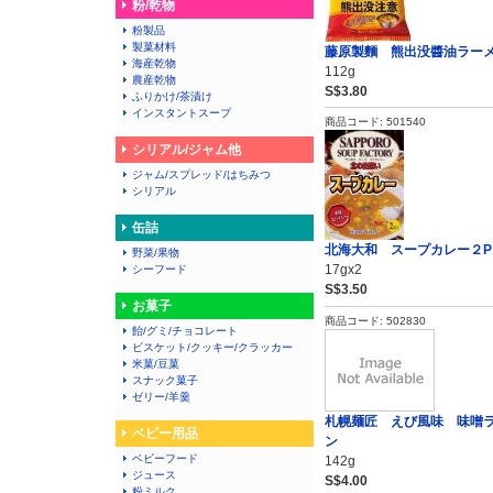
粉/乾物
粉製品
製菓材料
藤原製麵 熊出没醬油ラー
海産乾物
112g
農産乾物
S$3.80
ふりかけ/茶漬け
インスタントスープ
商品コード: 501540
シリアル/ジャム他
ジャム/スプレッド/はちみつ
シリアル
缶詰
北海大和 スープカレー２P
野菜/果物
17gx2
シーフード
S$3.50
お菓子
商品コード: 502830
飴/グミ/チョコレート
ビスケット/クッキー/クラッカー
米菓/豆菓
スナック菓子
ゼリー/羊羹
札幌麺匠 えび風味 味噌
ベビー用品
ン
ベビーフード
142g
ジュース
S$4.00
粉ミルク