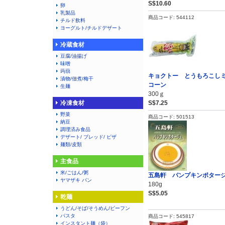
S$10.60
卵
乳製品
商品コード: 544112
チルド飲料
ヨーグルト/チルドデザート
冷蔵食材
豆腐/油揚げ
味噌
蒟蒻
キョクトー とうもろこし
漬物/佃煮/梅干
コーン
生麺
300ｇ
冷凍食材
S$7.25
野菜
商品コード: 501513
納豆
調理済み食品
デザート/ ブレッド/ ピザ
麺類/皮類
主食品
米/ごはん/粥
五島軒 パンプキンポター
ヤマザキ パン
180g
S$5.05
乾麺
うどん/そば/そうめん/ビーフン
パスタ
商品コード: 545817
インスタント麺（袋）