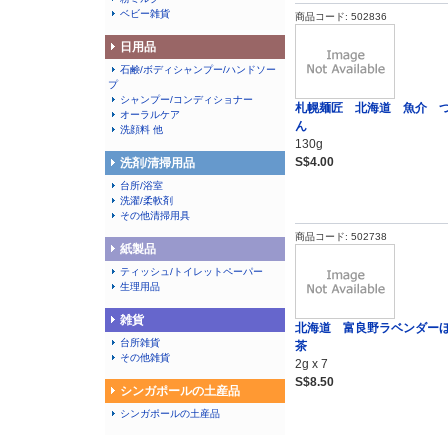
ベビー雑貨
商品コード: 502836
日用品
石鹸/ボディシャンプー/ハンドソー
プ
シャンプー/コンディショナー
札幌麺匠 北海道 魚介 
オーラルケア
ん
洗顔料 他
130g
S$4.00
洗剤/清掃用品
台所/浴室
洗濯/柔軟剤
その他清掃用具
商品コード: 502738
紙製品
ティッシュ/トイレットペーパー
生理用品
雑貨
北海道 富良野ラベンダー
台所雑貨
茶
その他雑貨
2g x 7
S$8.50
シンガポールの土産品
シンガポールの土産品