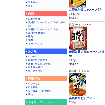
加工食品
菓子
北海道かぼちゃスープ 3P
肉類
16.5g×3
S$4.50
日本産牛肉
豪州産ブラックアンガス牛肉（リベ
商品コード: 509990
リナ）
米国産ブラックアンガス牛肉
豪州産牛肉/羊肉
豚肉
鶏肉
ミートデリカ
魚介類
藤原製麺 北海道ラーメン 旭
油
シンパック
112g
築地中島水産 生魚
築地中島水産 塩干物
S$2.30
加工食品/珍味
練り物その他
商品コード: 504657
野菜/果物
シンパック
日本野菜
ローカル・その他野菜
果物
高島食品 ほたてカレー
デイリーフレッシュ
200g