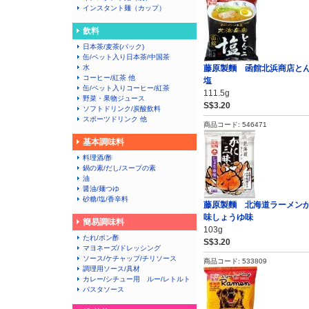
インスタント麺（カップ）
飲料
日本茶/麦茶(パック)
缶/ペット入り日本茶/中国茶
水
藤原製麵 函館北浜商店と
コーヒー/紅茶 他
塩
缶/ペット入りコーヒー/紅茶
111.5g
野菜・果物ジュース
S$3.20
ソフトドリンク/炭酸飲料
スポーツドリンク 他
商品コード: 546471
基本調味料
料理酒/酢
鍋の素/だし/スープの素
油
醤油/麺つゆ
砂糖/塩/香辛料
藤原製麵 北海道ラーメン
味しょうゆ味
簡易調味料
103g
たれ/ポン酢
S$3.20
マヨネーズ/ドレッシング
ソース/ケチャップ/チリソース
商品コード: 533809
調理用ソース/具材
カレー/シチュー用 ルー/レトルト
パスタソース