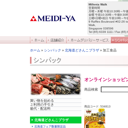
Millenia Walk
営業時間
月曜～木曜 午前10:30時～午後
金曜 午前10:30時～午後9:30
土曜•日曜•祝日 午前10時～午後
9 Raffles Boulevard #02-26 to
Walk,
Singapore 039596
Tel (65) 6339 1111 / Fax (65)
ホーム
»
シンパック
»
北海道どさんこプラザ
» 加工食品
オンラインショッピ
商品検索
買い物を始める
ご利用の手引き
商品コード: 534813
箱代・配送料
北海道どさんこプラザ
北海道フェア数量限定品