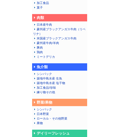
加工食品
菓子
肉類
日本産牛肉
豪州産ブラックアンガス牛肉（リベ
リナ）
米国産ブラックアンガス牛肉
豪州産牛肉/羊肉
豚肉
鶏肉
ミートデリカ
魚介類
シンパック
築地中島水産 生魚
築地中島水産 塩干物
加工食品/珍味
練り物その他
野菜/果物
シンパック
日本野菜
ローカル・その他野菜
果物
デイリーフレッシュ