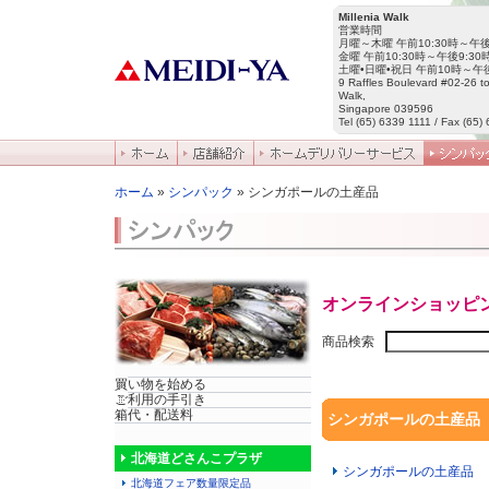
Millenia Walk
営業時間
月曜～木曜 午前10:30時～午後
金曜 午前10:30時～午後9:30
土曜•日曜•祝日 午前10時～午後
9 Raffles Boulevard #02-26 to
Walk,
Singapore 039596
Tel (65) 6339 1111 / Fax (65)
ホーム
»
シンパック
» シンガポールの土産品
オンラインショッピ
商品検索
買い物を始める
ご利用の手引き
箱代・配送料
シンガポールの土産品
北海道どさんこプラザ
シンガポールの土産品
北海道フェア数量限定品