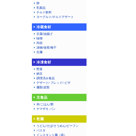
卵
乳製品
チルド飲料
ヨーグルト/チルドデザート
冷蔵食材
豆腐/油揚げ
味噌
蒟蒻
漬物/佃煮/梅干
生麺
冷凍食材
野菜
納豆
調理済み食品
デザート/ ブレッド/ ピザ
麺類/皮類
主食品
米/ごはん/粥
ヤマザキ パン
乾麺
うどん/そば/そうめん/ビーフン
パスタ
インスタント麺（袋）