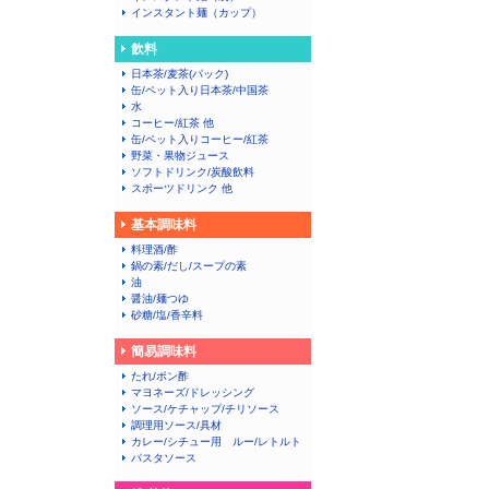
インスタント麺（カップ）
飲料
日本茶/麦茶(パック)
缶/ペット入り日本茶/中国茶
水
コーヒー/紅茶 他
缶/ペット入りコーヒー/紅茶
野菜・果物ジュース
ソフトドリンク/炭酸飲料
スポーツドリンク 他
基本調味料
料理酒/酢
鍋の素/だし/スープの素
油
醤油/麺つゆ
砂糖/塩/香辛料
簡易調味料
たれ/ポン酢
マヨネーズ/ドレッシング
ソース/ケチャップ/チリソース
調理用ソース/具材
カレー/シチュー用 ルー/レトルト
パスタソース