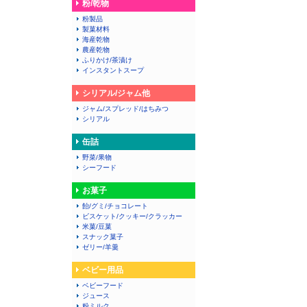
粉/乾物
粉製品
製菓材料
海産乾物
農産乾物
ふりかけ/茶漬け
インスタントスープ
シリアル/ジャム他
ジャム/スプレッド/はちみつ
シリアル
缶詰
野菜/果物
シーフード
お菓子
飴/グミ/チョコレート
ビスケット/クッキー/クラッカー
米菓/豆菓
スナック菓子
ゼリー/羊羹
ベビー用品
ベビーフード
ジュース
粉ミルク