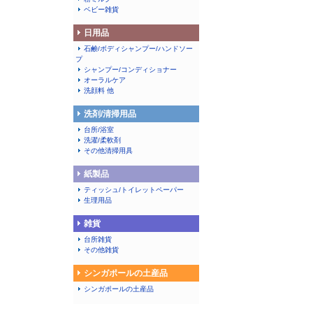
ベビー雑貨
日用品
石鹸/ボディシャンプー/ハンドソー
プ
シャンプー/コンディショナー
オーラルケア
洗顔料 他
洗剤/清掃用品
台所/浴室
洗濯/柔軟剤
その他清掃用具
紙製品
ティッシュ/トイレットペーパー
生理用品
雑貨
台所雑貨
その他雑貨
シンガポールの土産品
シンガポールの土産品