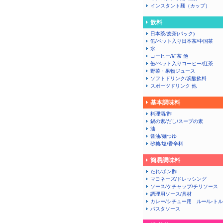
インスタント麺（カップ）
飲料
日本茶/麦茶(パック)
缶/ペット入り日本茶/中国茶
水
コーヒー/紅茶 他
缶/ペット入りコーヒー/紅茶
野菜・果物ジュース
ソフトドリンク/炭酸飲料
スポーツドリンク 他
基本調味料
料理酒/酢
鍋の素/だし/スープの素
油
醤油/麺つゆ
砂糖/塩/香辛料
簡易調味料
たれ/ポン酢
マヨネーズ/ドレッシング
ソース/ケチャップ/チリソース
調理用ソース/具材
カレー/シチュー用 ルー/レト
パスタソース