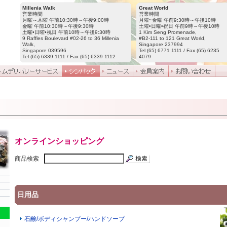
Millenia Walk
Great World
営業時間
営業時間
月曜～木曜 午前10:30時～午後9:00時
月曜~金曜 午前9:30時～午後10時
金曜 午前10:30時～午後9:30時
土曜•日曜•祝日 午前9時～午後10時
土曜•日曜•祝日 午前10時～午後9:30時
1 Kim Seng Promenade,
9 Raffles Boulevard #02-26 to 36 Millenia
#B2-111 to 121 Great World,
Walk,
Singapore 237994
Singapore 039596
Tel (65) 6771 1111 / Fax (65) 6235
Tel (65) 6339 1111 / Fax (65) 6339 1112
4079
オンラインショッピング
商品検索
日用品
石鹸/ボディシャンプー/ハンドソープ