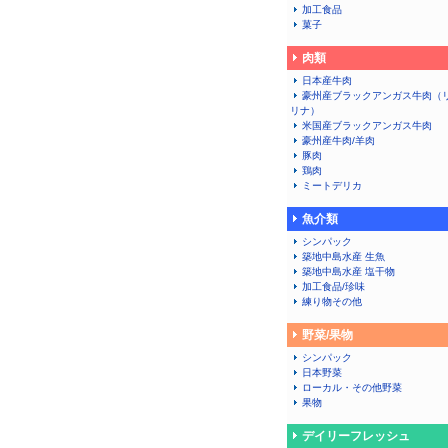
加工食品
菓子
肉類
日本産牛肉
豪州産ブラックアンガス牛肉（
リナ）
米国産ブラックアンガス牛肉
豪州産牛肉/羊肉
豚肉
鶏肉
ミートデリカ
魚介類
シンパック
築地中島水産 生魚
築地中島水産 塩干物
加工食品/珍味
練り物その他
野菜/果物
シンパック
日本野菜
ローカル・その他野菜
果物
デイリーフレッシュ