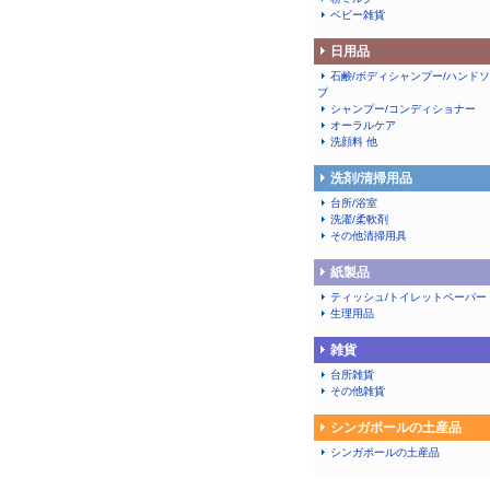
ベビー雑貨
日用品
石鹸/ボディシャンプー/ハンド
プ
シャンプー/コンディショナー
オーラルケア
洗顔料 他
洗剤/清掃用品
台所/浴室
洗濯/柔軟剤
その他清掃用具
紙製品
ティッシュ/トイレットペーパー
生理用品
雑貨
台所雑貨
その他雑貨
シンガポールの土産品
シンガポールの土産品