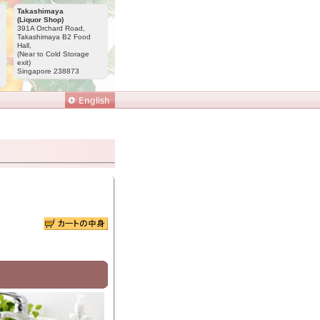
Takashimaya
(Liquor Shop)
391A Orchard Road,
Takashimaya B2 Food
Hall,
(Near to Cold Storage
exit)
Singapore 238873