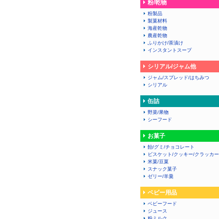
粉/乾物
粉製品
製菓材料
海産乾物
農産乾物
ふりかけ/茶漬け
インスタントスープ
シリアル/ジャム他
ジャム/スプレッド/はちみつ
シリアル
缶詰
野菜/果物
シーフード
お菓子
飴/グミ/チョコレート
ビスケット/クッキー/クラッカー
米菓/豆菓
スナック菓子
ゼリー/羊羹
ベビー用品
ベビーフード
ジュース
粉ミルク