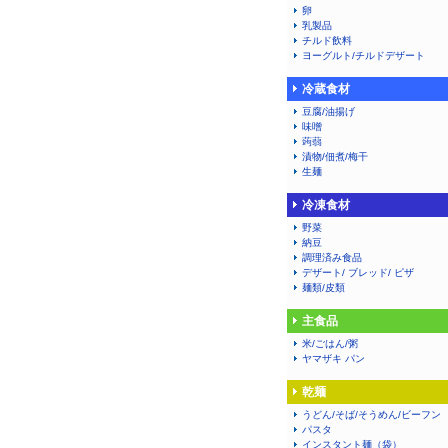
卵
乳製品
チルド飲料
ヨーグルト/チルドデザート
冷蔵食材
豆腐/油揚げ
味噌
蒟蒻
漬物/佃煮/梅干
生麺
冷凍食材
野菜
納豆
調理済み食品
デザート/ ブレッド/ ピザ
麺類/皮類
主食品
米/ごはん/粥
ヤマザキ パン
乾麺
うどん/そば/そうめん/ビーフン
パスタ
インスタント麺（袋）