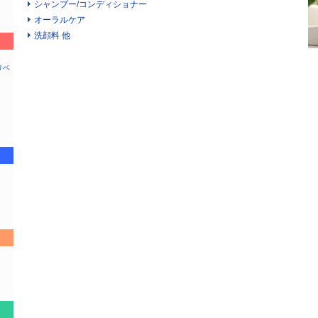
シャンプー/コンディショナー
オーラルケア
洗顔料 他
リベ