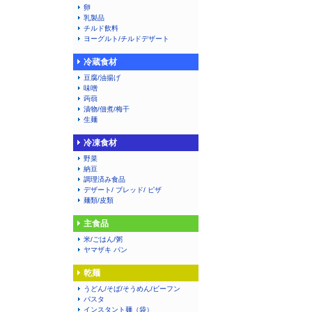
卵
乳製品
チルド飲料
ヨーグルト/チルドデザート
冷蔵食材
豆腐/油揚げ
味噌
蒟蒻
漬物/佃煮/梅干
生麺
冷凍食材
野菜
納豆
調理済み食品
デザート/ ブレッド/ ピザ
麺類/皮類
主食品
米/ごはん/粥
ヤマザキ パン
乾麺
うどん/そば/そうめん/ビーフン
パスタ
インスタント麺（袋）