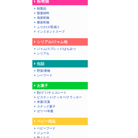
粉/乾物
粉製品
製菓材料
海産乾物
農産乾物
ふりかけ/茶漬け
インスタントスープ
シリアル/ジャム他
ジャム/スプレッド/はちみつ
シリアル
缶詰
野菜/果物
シーフード
お菓子
飴/グミ/チョコレート
ビスケット/クッキー/クラッカー
米菓/豆菓
スナック菓子
ゼリー/羊羹
ベビー用品
ベビーフード
ジュース
粉ミルク