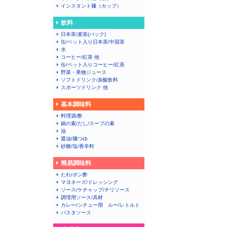
インスタント麺（カップ）
飲料
日本茶/麦茶(パック)
缶/ペット入り日本茶/中国茶
水
コーヒー/紅茶 他
缶/ペット入りコーヒー/紅茶
野菜・果物ジュース
ソフトドリンク/炭酸飲料
スポーツドリンク 他
基本調味料
料理酒/酢
鍋の素/だし/スープの素
油
醤油/麺つゆ
砂糖/塩/香辛料
簡易調味料
たれ/ポン酢
マヨネーズ/ドレッシング
ソース/ケチャップ/チリソース
調理用ソース/具材
カレー/シチュー用 ルー/レトルト
パスタソース