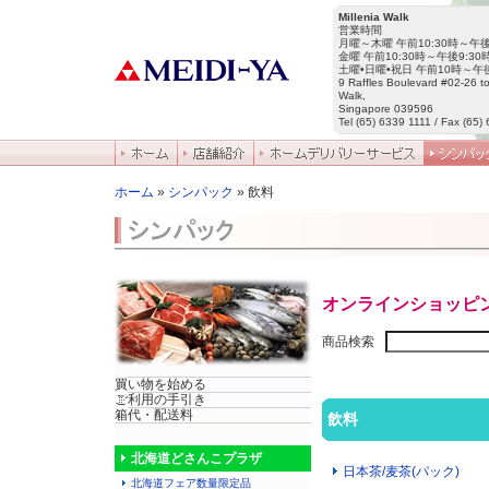
Millenia Walk
営業時間
月曜～木曜 午前10:30時～午後
金曜 午前10:30時～午後9:30
土曜•日曜•祝日 午前10時～午後
9 Raffles Boulevard #02-26 to
Walk,
Singapore 039596
Tel (65) 6339 1111 / Fax (65)
ホーム
»
シンパック
» 飲料
オンラインショッピ
商品検索
買い物を始める
ご利用の手引き
箱代・配送料
飲料
北海道どさんこプラザ
日本茶/麦茶(パック)
北海道フェア数量限定品