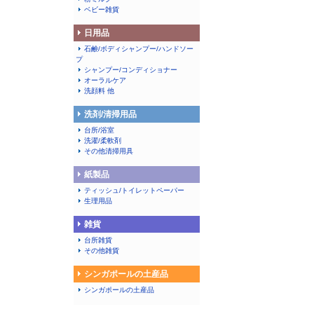
ベビー雑貨
日用品
石鹸/ボディシャンプー/ハンドソー
プ
シャンプー/コンディショナー
オーラルケア
洗顔料 他
洗剤/清掃用品
台所/浴室
洗濯/柔軟剤
その他清掃用具
紙製品
ティッシュ/トイレットペーパー
生理用品
雑貨
台所雑貨
その他雑貨
シンガポールの土産品
シンガポールの土産品