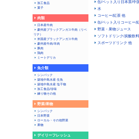
缶/ペット入り日本茶/中
加工食品
菓子
水
コーヒー/紅茶 他
肉類
缶/ペット入りコーヒー/
日本産牛肉
野菜・果物ジュース
豪州産ブラックアンガス牛肉（リベ
リナ）
ソフトドリンク/炭酸飲
米国産ブラックアンガス牛肉
スポーツドリンク 他
豪州産牛肉/羊肉
豚肉
鶏肉
ミートデリカ
魚介類
シンパック
築地中島水産 生魚
築地中島水産 塩干物
加工食品/珍味
練り物その他
野菜/果物
シンパック
日本野菜
ローカル・その他野菜
果物
デイリーフレッシュ