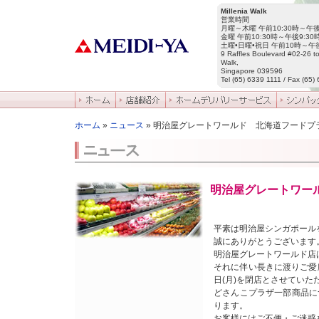
Millenia Walk
営業時間
月曜～木曜 午前10:30時～午後
金曜 午前10:30時～午後9:30
土曜•日曜•祝日 午前10時～午後
9 Raffles Boulevard #02-26 to
Walk,
Singapore 039596
Tel (65) 6339 1111 / Fax (65)
ホーム
»
ニュース
» 明治屋グレートワールド 北海道フードプラザ閉店
明治屋グレートワー
平素は明治屋シンガポール
誠にありがとうございます
明治屋グレートワールド店
それに伴い長きに渡りご愛
日(月)を閉店とさせていた
どさんこプラザ一部商品に
ります。
お客様にはご不便・ご迷惑