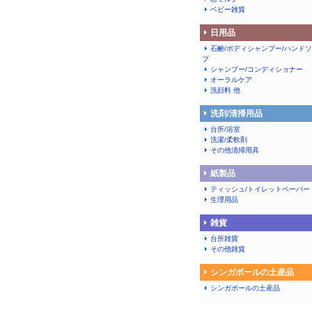
ベビー雑貨
日用品
石鹸/ボディシャンプー/ハンド
プ
シャンプー/コンディショナー
オーラルケア
洗顔料 他
洗剤/清掃用品
台所/浴室
洗濯/柔軟剤
その他清掃用具
紙製品
ティッシュ/トイレットペーパー
生理用品
雑貨
台所雑貨
その他雑貨
シンガポールの土産品
シンガポールの土産品