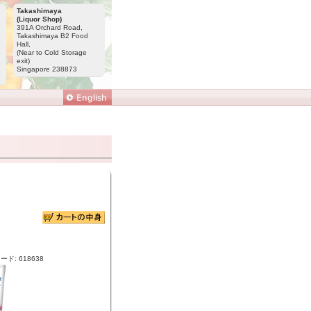
Takashimaya
(Liquor Shop)
391A Orchard Road,
Takashimaya B2 Food
Hall,
(Near to Cold Storage
exit)
Singapore 238873
ド: 618638