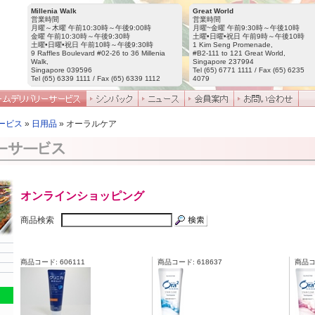
Millenia Walk
Great World
営業時間
営業時間
月曜～木曜 午前10:30時～午後9:00時
月曜~金曜 午前9:30時～午後10時
金曜 午前10:30時～午後9:30時
土曜•日曜•祝日 午前9時～午後10時
土曜•日曜•祝日 午前10時～午後9:30時
1 Kim Seng Promenade,
9 Raffles Boulevard #02-26 to 36 Millenia
#B2-111 to 121 Great World,
Walk,
Singapore 237994
Singapore 039596
Tel (65) 6771 1111 / Fax (65) 6235
Tel (65) 6339 1111 / Fax (65) 6339 1112
4079
ービス
»
日用品
» オーラルケア
オンラインショッピング
商品検索
商品コード: 606111
商品コード: 618637
商品コー