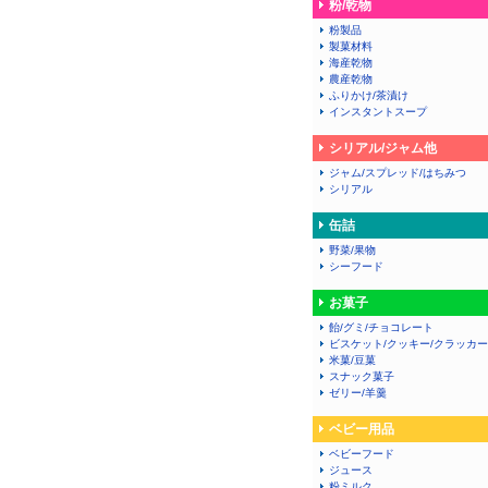
粉/乾物
粉製品
製菓材料
海産乾物
農産乾物
ふりかけ/茶漬け
インスタントスープ
シリアル/ジャム他
ジャム/スプレッド/はちみつ
シリアル
缶詰
野菜/果物
シーフード
お菓子
飴/グミ/チョコレート
ビスケット/クッキー/クラッカー
米菓/豆菓
スナック菓子
ゼリー/羊羹
ベビー用品
ベビーフード
ジュース
粉ミルク