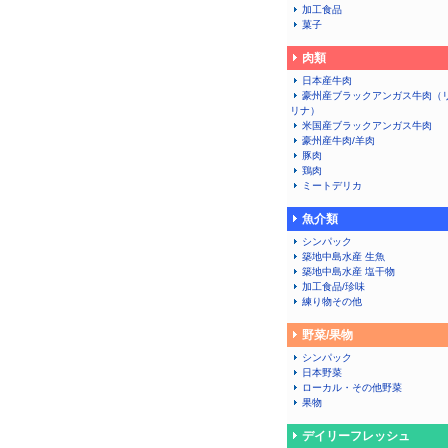
加工食品
菓子
肉類
日本産牛肉
豪州産ブラックアンガス牛肉（
リナ）
米国産ブラックアンガス牛肉
豪州産牛肉/羊肉
豚肉
鶏肉
ミートデリカ
魚介類
シンパック
築地中島水産 生魚
築地中島水産 塩干物
加工食品/珍味
練り物その他
野菜/果物
シンパック
日本野菜
ローカル・その他野菜
果物
デイリーフレッシュ