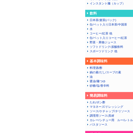
インスタント麺（カップ）
飲料
日本茶/麦茶(パック)
缶/ペット入り日本茶/中国茶
水
コーヒー/紅茶 他
缶/ペット入りコーヒー/紅茶
野菜・果物ジュース
ソフトドリンク/炭酸飲料
スポーツドリンク 他
基本調味料
料理酒/酢
鍋の素/だし/スープの素
油
醤油/麺つゆ
砂糖/塩/香辛料
簡易調味料
たれ/ポン酢
マヨネーズ/ドレッシング
ソース/ケチャップ/チリソース
調理用ソース/具材
カレー/シチュー用 ルー/レト
パスタソース