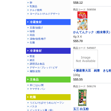
S$8.12
卵
乳製品
商品コード: 508558
チルド飲料
ヨーグルト/チルドデザート
冷蔵食材
豆腐/油揚げ
味噌
かんてんクック（粉末寒天
蒟蒻
4g X 4
漬物/佃煮/梅干
S$5.70
生麺
商品コード: 545937
冷凍食材
野菜
納豆
調理済み食品
デザート/ ブレッド/ ピザ
十勝産青大豆 純青 きな
麺類/皮類
100g
主食品
S$5.55
米/ごはん/粥
商品コード: 509176
ヤマザキ パン
乾麺
うどん/そば/そうめん/ビーフン
パスタ
玉三 白玉粉
インスタント麺（袋）