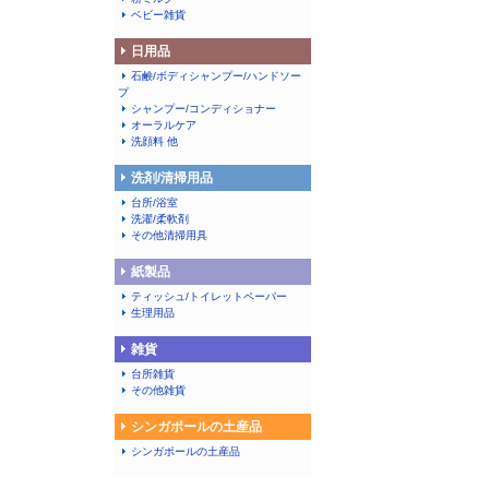
ベビー雑貨
日用品
石鹸/ボディシャンプー/ハンドソー
プ
シャンプー/コンディショナー
オーラルケア
洗顔料 他
洗剤/清掃用品
台所/浴室
洗濯/柔軟剤
その他清掃用具
紙製品
ティッシュ/トイレットペーパー
生理用品
雑貨
台所雑貨
その他雑貨
シンガポールの土産品
シンガポールの土産品