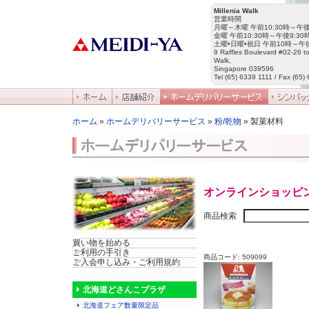
Millenia Walk
営業時間
月曜～木曜 午前10:30時～午後
金曜 午前10:30時～午後9:30
土曜•日曜•祝日 午前10時～午後
9 Raffles Boulevard #02-26 to
Walk,
Singapore 039596
Tel (65) 6339 1111 / Fax (65)
ホーム
»
ホームデリバリーサービス
»
粉/乾物
» 製菓材料
オンラインショッピ
商品検索
買い物を始める
ご利用の手引き
商品コード: 509099
ご入会申し込み・ご利用規約
北海道どさんこプラザ
北海道フェア数量限定品