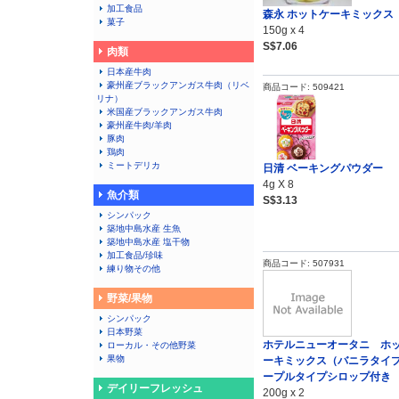
加工食品
森永 ホットケーキミックス
菓子
150g x 4
S$7.06
肉類
日本産牛肉
豪州産ブラックアンガス牛肉（リベ
商品コード: 509421
リナ）
米国産ブラックアンガス牛肉
豪州産牛肉/羊肉
豚肉
鶏肉
ミートデリカ
日清 ベーキングパウダー
4g X 8
魚介類
S$3.13
シンパック
築地中島水産 生魚
築地中島水産 塩干物
加工食品/珍味
商品コード: 507931
練り物その他
野菜/果物
シンパック
日本野菜
ホテルニューオータニ ホ
ローカル・その他野菜
果物
ーキミックス（バニラタイ
ープルタイプシロップ付き
デイリーフレッシュ
200g x 2