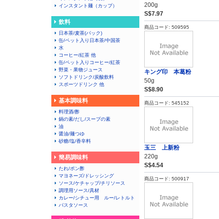
200g
インスタント麺（カップ）
S$7.97
飲料
商品コード: 509595
日本茶/麦茶(パック)
缶/ペット入り日本茶/中国茶
水
コーヒー/紅茶 他
缶/ペット入りコーヒー/紅茶
野菜・果物ジュース
キング印 本葛粉
ソフトドリンク/炭酸飲料
50g
スポーツドリンク 他
S$8.90
基本調味料
商品コード: 545152
料理酒/酢
鍋の素/だし/スープの素
油
醤油/麺つゆ
砂糖/塩/香辛料
玉三 上新粉
220g
簡易調味料
S$4.54
たれ/ポン酢
マヨネーズ/ドレッシング
商品コード: 500917
ソース/ケチャップ/チリソース
調理用ソース/具材
カレー/シチュー用 ルー/レトルト
パスタソース