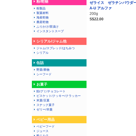
粉/乾物
ゼライス ゼラチンパウ
A-U アルファ
粉製品
製菓材料
200g
海産乾物
S$22.00
農産乾物
ふりかけ/茶漬け
インスタントスープ
シリアル/ジャム他
ジャム/スプレッド/はちみつ
シリアル
缶詰
野菜/果物
シーフード
お菓子
飴/グミ/チョコレート
ビスケット/クッキー/クラッカー
米菓/豆菓
スナック菓子
ゼリー/羊羹
ベビー用品
ベビーフード
ジュース
粉ミルク