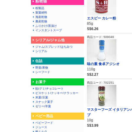
粉/乾物
粉製品
製菓材料
海産乾物
エスビー カレー粉
農産乾物
85g
ふりかけ/茶漬け
S$6.26
インスタントスープ
商品コード: 509046
シリアル/ジャム他
ジャム/スプレッド/はちみつ
シリアル
缶詰
味の素 食卓アジシオ
野菜/果物
110g
シーフード
S$2.27
お菓子
商品コード: 702251
飴/グミ/チョコレート
ビスケット/クッキー/クラッカー
米菓/豆菓
スナック菓子
ゼリー/羊羹
マスターフーズ イタリアン
ブ
ベビー用品
10g
ベビーフード
S$3.99
ジュース
粉ミルク