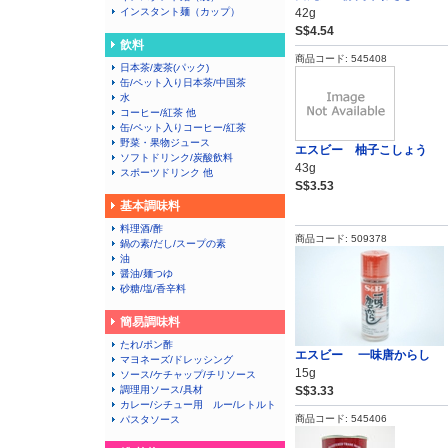
インスタント麺（カップ）
42g
S$4.54
飲料
商品コード: 545408
日本茶/麦茶(パック)
缶/ペット入り日本茶/中国茶
水
コーヒー/紅茶 他
缶/ペット入りコーヒー/紅茶
野菜・果物ジュース
エスビー 柚子こしょう
ソフトドリンク/炭酸飲料
43g
スポーツドリンク 他
S$3.53
基本調味料
料理酒/酢
商品コード: 509378
鍋の素/だし/スープの素
油
醤油/麺つゆ
砂糖/塩/香辛料
簡易調味料
たれ/ポン酢
エスビー 一味唐からし
マヨネーズ/ドレッシング
15g
ソース/ケチャップ/チリソース
調理用ソース/具材
S$3.33
カレー/シチュー用 ルー/レトルト
商品コード: 545406
パスタソース