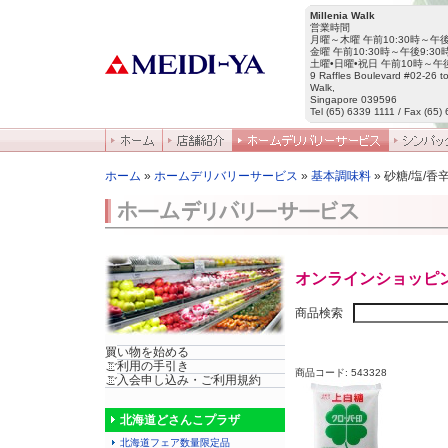
Millenia Walk
営業時間
月曜～木曜 午前10:30時～午後
金曜 午前10:30時～午後9:30
土曜•日曜•祝日 午前10時～午後
9 Raffles Boulevard #02-26 to
Walk,
Singapore 039596
Tel (65) 6339 1111 / Fax (65)
ホーム
»
ホームデリバリーサービス
»
基本調味料
» 砂糖/塩/香
オンラインショッピ
商品検索
買い物を始める
ご利用の手引き
商品コード: 543328
ご入会申し込み・ご利用規約
北海道どさんこプラザ
北海道フェア数量限定品