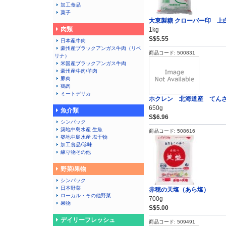
加工食品
菓子
大東製糖 クローバー印 上
肉類
1kg
S$5.55
日本産牛肉
豪州産ブラックアンガス牛肉（リベ
商品コード: 500831
リナ）
米国産ブラックアンガス牛肉
豪州産牛肉/羊肉
豚肉
鶏肉
ミートデリカ
ホクレン 北海道産 てん
650g
魚介類
S$6.96
シンパック
築地中島水産 生魚
商品コード: 508616
築地中島水産 塩干物
加工食品/珍味
練り物その他
野菜/果物
シンパック
日本野菜
赤穂の天塩（あら塩）
ローカル・その他野菜
700g
果物
S$5.00
デイリーフレッシュ
商品コード: 509491