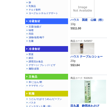
卵
乳製品
チルド飲料
ヨーグルト/チルドデザート
ハウス 国産 山椒（粉）
冷蔵食材
10g
豆腐/油揚げ
S$11.00
味噌
蒟蒻
漬物/佃煮/梅干
生麺
商品コード: 545857
冷凍食材
野菜
ハウス テーブルコショー
納豆
20g
調理済み食品
S$3.84
デザート/ ブレッド/ ピザ
麺類/皮類
主食品
商品コード: 532623
米/ごはん/粥
ヤマザキ パン
乾麺
うどん/そば/そうめん/ビーフン
パスタ
田丸屋 静岡本わさび
インスタント麺（袋）