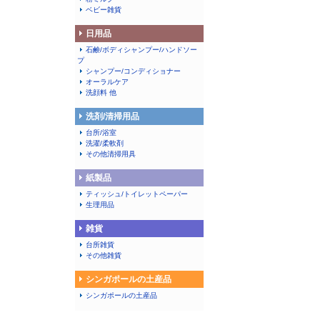
ベビー雑貨
日用品
石鹸/ボディシャンプー/ハンドソー
プ
シャンプー/コンディショナー
オーラルケア
洗顔料 他
洗剤/清掃用品
台所/浴室
洗濯/柔軟剤
その他清掃用具
紙製品
ティッシュ/トイレットペーパー
生理用品
雑貨
台所雑貨
その他雑貨
シンガポールの土産品
シンガポールの土産品