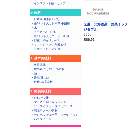
インスタント麺（カップ）
飲料
日本茶/麦茶(パック)
缶/ペット入り日本茶/中国茶
全農 北海道産 野菜ミッ
水
ジタブル
コーヒー/紅茶 他
250g
缶/ペット入りコーヒー/紅茶
S$6.91
野菜・果物ジュース
ソフトドリンク/炭酸飲料
スポーツドリンク 他
基本調味料
料理酒/酢
鍋の素/だし/スープの素
油
醤油/麺つゆ
砂糖/塩/香辛料
簡易調味料
たれ/ポン酢
マヨネーズ/ドレッシング
ソース/ケチャップ/チリソース
調理用ソース/具材
カレー/シチュー用 ルー/レトルト
パスタソース