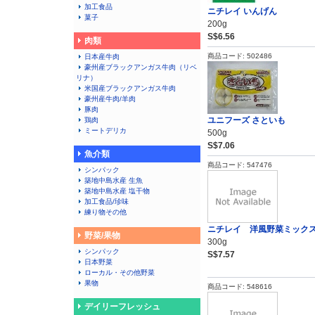
加工食品
ニチレイ いんげん
菓子
200g
S$6.56
肉類
商品コード: 502486
日本産牛肉
豪州産ブラックアンガス牛肉（リベ
リナ）
米国産ブラックアンガス牛肉
豪州産牛肉/羊肉
豚肉
ユニフーズ さといも
鶏肉
ミートデリカ
500g
S$7.06
魚介類
商品コード: 547476
シンパック
築地中島水産 生魚
築地中島水産 塩干物
加工食品/珍味
練り物その他
ニチレイ 洋風野菜ミック
野菜/果物
300g
シンパック
S$7.57
日本野菜
ローカル・その他野菜
果物
商品コード: 548616
デイリーフレッシュ