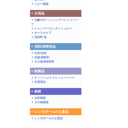
ベビー雑貨
日用品
石鹸/ボディシャンプー/ハンドソー
プ
シャンプー/コンディショナー
オーラルケア
洗顔料 他
洗剤/清掃用品
台所/浴室
洗濯/柔軟剤
その他清掃用具
紙製品
ティッシュ/トイレットペーパー
生理用品
雑貨
台所雑貨
その他雑貨
シンガポールの土産品
シンガポールの土産品