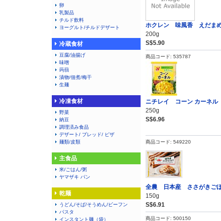
卵
乳製品
チルド飲料
ホクレン 味風香 えだま
ヨーグルト/チルドデザート
200g
S$5.90
冷蔵食材
豆腐/油揚げ
商品コード: 535787
味噌
蒟蒻
漬物/佃煮/梅干
生麺
冷凍食材
ニチレイ コーン カーネル
250g
野菜
S$6.96
納豆
調理済み食品
デザート/ ブレッド/ ピザ
麺類/皮類
商品コード: 549220
主食品
米/ごはん/粥
ヤマザキ パン
全農 日本産 ささがきご
乾麺
150g
S$6.91
うどん/そば/そうめん/ビーフン
パスタ
商品コード: 500150
インスタント麺（袋）