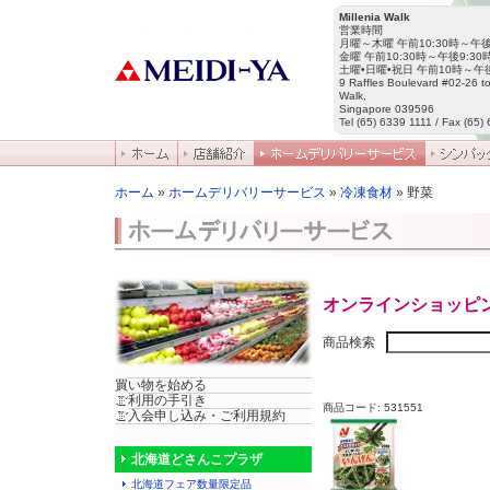
Millenia Walk
営業時間
月曜～木曜 午前10:30時～午後
金曜 午前10:30時～午後9:30
土曜•日曜•祝日 午前10時～午後
9 Raffles Boulevard #02-26 to
Walk,
Singapore 039596
Tel (65) 6339 1111 / Fax (65)
ホーム
»
ホームデリバリーサービス
»
冷凍食材
» 野菜
オンラインショッピ
商品検索
買い物を始める
ご利用の手引き
商品コード: 531551
ご入会申し込み・ご利用規約
北海道どさんこプラザ
北海道フェア数量限定品