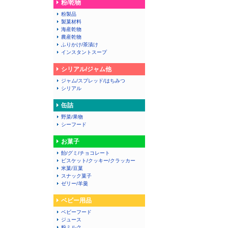
粉/乾物
粉製品
製菓材料
海産乾物
農産乾物
ふりかけ/茶漬け
インスタントスープ
シリアル/ジャム他
ジャム/スプレッド/はちみつ
シリアル
缶詰
野菜/果物
シーフード
お菓子
飴/グミ/チョコレート
ビスケット/クッキー/クラッカー
米菓/豆菓
スナック菓子
ゼリー/羊羹
ベビー用品
ベビーフード
ジュース
粉ミルク