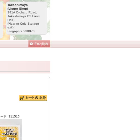
Takashimaya
(Liquor Shop)
391A Orchard Road,
Takashimaya B2 Food
Hall,
(Near to Cold Storage
exit)
Singapore 238873
ド: 311515