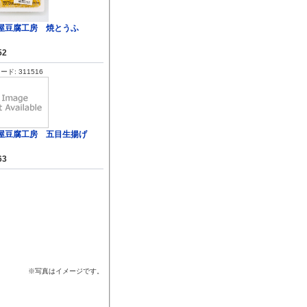
屋豆腐工房 焼とうふ
52
ド: 311516
屋豆腐工房 五目生揚げ
63
※写真はイメージです。