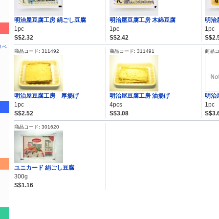
明治屋豆腐工房 絹ごし豆腐
明治屋豆腐工房 木綿豆腐
明治
1pc
1pc
1pc
S$2.32
S$2.42
S$2.
リベ
商品コード: 311492
商品コード: 311491
商品コー
明治屋豆腐工房 厚揚げ
明治屋豆腐工房 油揚げ
明治
1pc
4pcs
1pc
S$2.52
S$3.08
S$3.
商品コード: 301620
ユニカード 絹ごし豆腐
300g
S$1.16