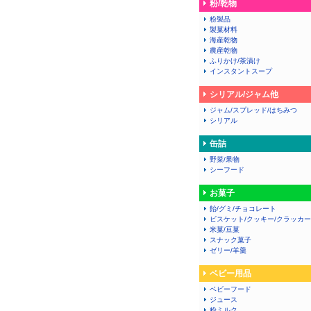
粉/乾物
粉製品
製菓材料
海産乾物
農産乾物
ふりかけ/茶漬け
インスタントスープ
シリアル/ジャム他
ジャム/スプレッド/はちみつ
シリアル
缶詰
野菜/果物
シーフード
お菓子
飴/グミ/チョコレート
ビスケット/クッキー/クラッカー
米菓/豆菓
スナック菓子
ゼリー/羊羹
ベビー用品
ベビーフード
ジュース
粉ミルク