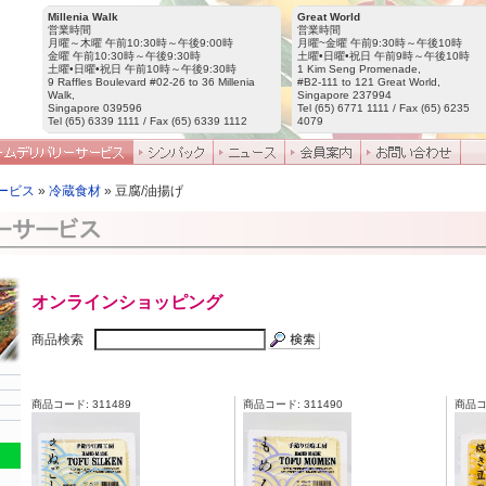
Millenia Walk
Great World
営業時間
営業時間
月曜～木曜 午前10:30時～午後9:00時
月曜~金曜 午前9:30時～午後10時
金曜 午前10:30時～午後9:30時
土曜•日曜•祝日 午前9時～午後10時
土曜•日曜•祝日 午前10時～午後9:30時
1 Kim Seng Promenade,
9 Raffles Boulevard #02-26 to 36 Millenia
#B2-111 to 121 Great World,
Walk,
Singapore 237994
Singapore 039596
Tel (65) 6771 1111 / Fax (65) 6235
Tel (65) 6339 1111 / Fax (65) 6339 1112
4079
ービス
»
冷蔵食材
» 豆腐/油揚げ
オンラインショッピング
商品検索
商品コード: 311489
商品コード: 311490
商品コー