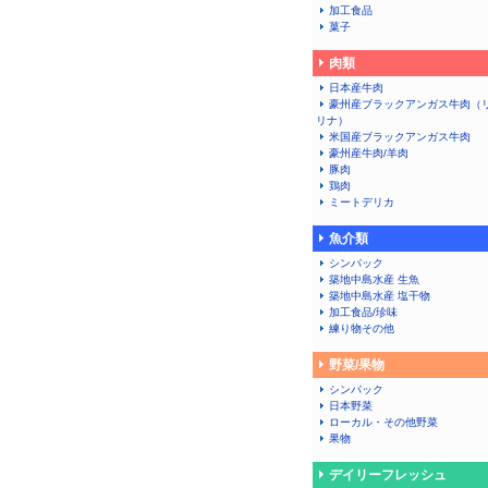
加工食品
菓子
肉類
日本産牛肉
豪州産ブラックアンガス牛肉（
リナ）
米国産ブラックアンガス牛肉
豪州産牛肉/羊肉
豚肉
鶏肉
ミートデリカ
魚介類
シンパック
築地中島水産 生魚
築地中島水産 塩干物
加工食品/珍味
練り物その他
野菜/果物
シンパック
日本野菜
ローカル・その他野菜
果物
デイリーフレッシュ