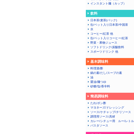
インスタント麺（カップ）
飲料
日本茶/麦茶(パック)
缶/ペット入り日本茶/中国茶
水
コーヒー/紅茶 他
缶/ペット入りコーヒー/紅茶
野菜・果物ジュース
ソフトドリンク/炭酸飲料
スポーツドリンク 他
基本調味料
料理酒/酢
鍋の素/だし/スープの素
油
醤油/麺つゆ
砂糖/塩/香辛料
簡易調味料
たれ/ポン酢
マヨネーズ/ドレッシング
ソース/ケチャップ/チリソース
調理用ソース/具材
カレー/シチュー用 ルー/レト
パスタソース