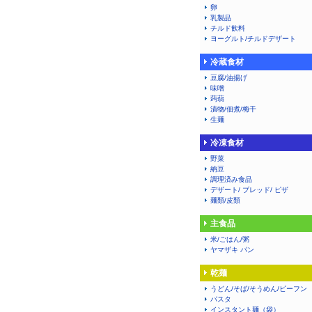
卵
乳製品
チルド飲料
ヨーグルト/チルドデザート
冷蔵食材
豆腐/油揚げ
味噌
蒟蒻
漬物/佃煮/梅干
生麺
冷凍食材
野菜
納豆
調理済み食品
デザート/ ブレッド/ ピザ
麺類/皮類
主食品
米/ごはん/粥
ヤマザキ パン
乾麺
うどん/そば/そうめん/ビーフン
パスタ
インスタント麺（袋）