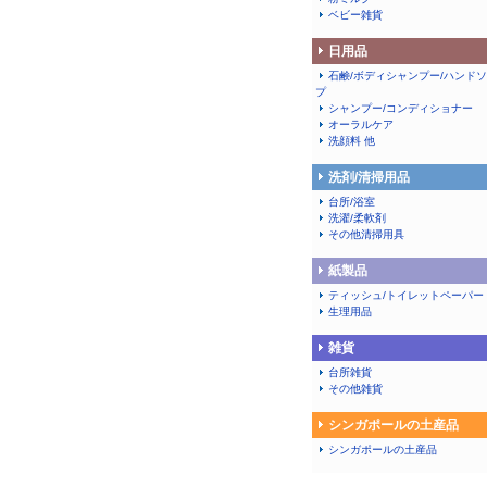
ベビー雑貨
日用品
石鹸/ボディシャンプー/ハンド
プ
シャンプー/コンディショナー
オーラルケア
洗顔料 他
洗剤/清掃用品
台所/浴室
洗濯/柔軟剤
その他清掃用具
紙製品
ティッシュ/トイレットペーパー
生理用品
雑貨
台所雑貨
その他雑貨
シンガポールの土産品
シンガポールの土産品