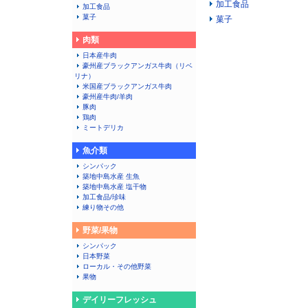
加工食品
加工食品
菓子
菓子
肉類
日本産牛肉
豪州産ブラックアンガス牛肉（リベ
リナ）
米国産ブラックアンガス牛肉
豪州産牛肉/羊肉
豚肉
鶏肉
ミートデリカ
魚介類
シンパック
築地中島水産 生魚
築地中島水産 塩干物
加工食品/珍味
練り物その他
野菜/果物
シンパック
日本野菜
ローカル・その他野菜
果物
デイリーフレッシュ