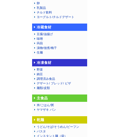
卵
乳製品
チルド飲料
ヨーグルト/チルドデザート
冷蔵食材
豆腐/油揚げ
味噌
蒟蒻
漬物/佃煮/梅干
生麺
冷凍食材
野菜
納豆
調理済み食品
デザート/ ブレッド/ ピザ
麺類/皮類
主食品
米/ごはん/粥
ヤマザキ パン
乾麺
うどん/そば/そうめん/ビーフン
パスタ
インスタント麺（袋）