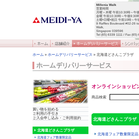
Millenia Walk
営業時間
月曜～木曜 午前10:30時～午後
金曜 午前10:30時～午後9:30
土曜•日曜•祝日 午前10時～午後
9 Raffles Boulevard #02-26 to
Walk,
Singapore 039596
Tel (65) 6339 1111 / Fax (65)
ホーム
»
ホームデリバリーサービス
» 北海道どさんこプラザ
オンラインショッピ
商品検索
買い物を始める
ご利用の手引き
ご入会申し込み・ご利用規約
北海道どさんこプラザ
北海道どさんこプラザ
北海道フェア数量限定品
北海道フェア数量限定品