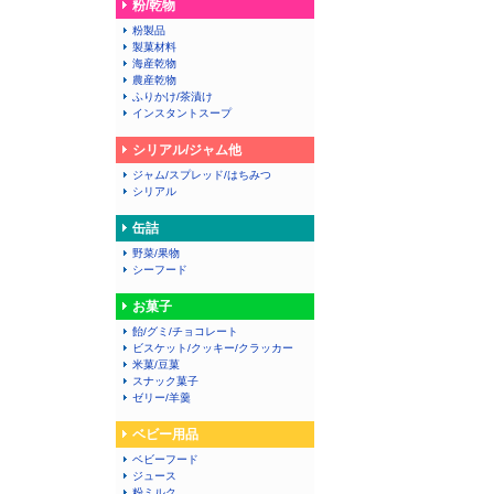
粉/乾物
粉製品
製菓材料
海産乾物
農産乾物
ふりかけ/茶漬け
インスタントスープ
シリアル/ジャム他
ジャム/スプレッド/はちみつ
シリアル
缶詰
野菜/果物
シーフード
お菓子
飴/グミ/チョコレート
ビスケット/クッキー/クラッカー
米菓/豆菓
スナック菓子
ゼリー/羊羹
ベビー用品
ベビーフード
ジュース
粉ミルク