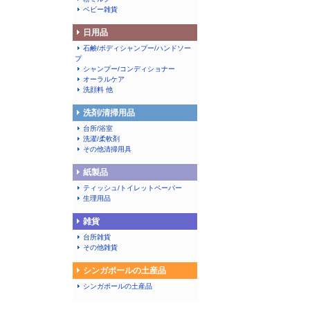
ベビー雑貨
日用品
石鹸/ボディシャンプー/ハンドソー
プ
シャンプー/コンディショナー
オーラルケア
洗顔料 他
洗剤/清掃用品
台所/浴室
洗濯/柔軟剤
その他清掃用具
紙製品
ティッシュ/トイレットペーパー
生理用品
雑貨
台所雑貨
その他雑貨
シンガポールの土産品
シンガポールの土産品