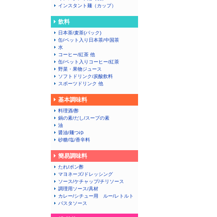
インスタント麺（カップ）
飲料
日本茶/麦茶(パック)
缶/ペット入り日本茶/中国茶
水
コーヒー/紅茶 他
缶/ペット入りコーヒー/紅茶
野菜・果物ジュース
ソフトドリンク/炭酸飲料
スポーツドリンク 他
基本調味料
料理酒/酢
鍋の素/だし/スープの素
油
醤油/麺つゆ
砂糖/塩/香辛料
簡易調味料
たれ/ポン酢
マヨネーズ/ドレッシング
ソース/ケチャップ/チリソース
調理用ソース/具材
カレー/シチュー用 ルー/レトルト
パスタソース