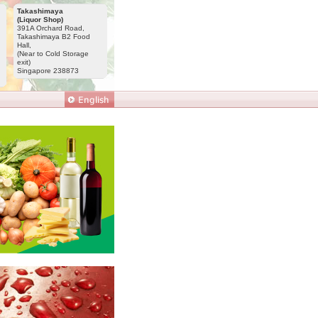
Takashimaya
(Liquor Shop)
391A Orchard Road,
Takashimaya B2 Food
Hall,
(Near to Cold Storage
exit)
Singapore 238873